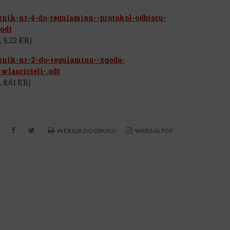
znik-nr-4-do-regulaminu--protokol-odbioru-
.odt
, 9,22 KB)
znik-nr-2-do-regulaminu--zgoda-
wlascicieli-.odt
 8,61 KB)
WERSJA DO DRUKU
WERSJA PDF