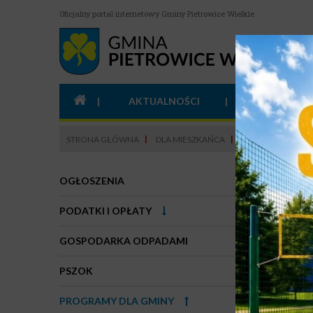
Oficjalny portal internetowy Gminy Pietrowice Wielkie
AKTUALNOŚCI
SAMORZĄD
STRONA GŁÓWNA
DLA MIESZKAŃCA
PROGRAMY DLA G
Progr
OGŁOSZENIA
Informuj
PODATKI I OPŁATY
Niskiej 
GOSPODARKA ODPADAMI
Wnioski 
PSZOK
Dofinans
Nabór do
PROGRAMY DLA GMINY
Pietrowi