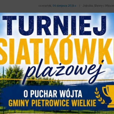
czwartek,
06 sierpnia 2026 r.
|
Jakuba, Sławy i Wince
NASZA GMINA
DLA TURYSTY
D
MINY
PROGRAM OGRANICZANIA NISKIEJ EMISJI
am Ograniczania Niskiej Emisji
emy, że od 16 marca 2026 r. rozpocznie się nabór wniosków o 
Emisji na terenie gminy Pietrowice Wielkie.
można składać w sekretariacie Urzędu Gminy – pokój nr 1, w g
owanie jakie można uzyskać to kwota 7.000 zł. stanowiąca nie 
tyczy właścicieli budynków jednorodzinnych oraz lokali miesz
ce Wielkie.