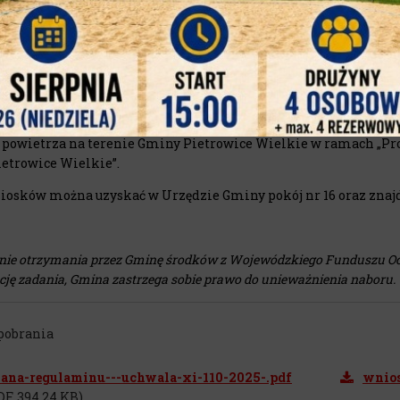
je będą musiały być zakończone do 30 listopada 2026 r. Dofin
iem naboru oraz przed datą podpisania Umowy z Gminą na dof
zestników zostanie sporządzona na podstawie kolejności złożo
cicieli na realizację inwestycji ( zał. nr. 2 do Regulaminu dofin
owanie będzie realizowane zgodnie z Regulaminem udzielania do
 powietrza na terenie Gminy Pietrowice Wielkie w ramach „Pr
etrowice Wielkie”.
iosków można uzyskać w Urzędzie Gminy pokój nr 16 oraz znajdu
 nie otrzymania przez Gminę środków z Wojewódzkiego Funduszu O
ację zadania, Gmina zastrzega sobie prawo do unieważnienia naboru.
 pobrania
ana-regulaminu---uchwala-xi-110-2025-.pdf
wnios
DF, 394,24 KB)