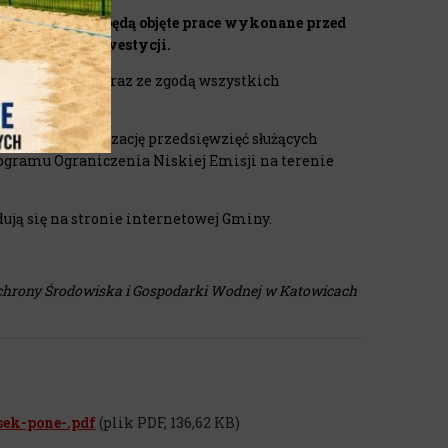
ansowaniem nie będą objęte prace wykonane przed
inansowanie inwestycji.
nych wniosków wraz ze zgodą wszystkich
ansowania).
tacji na realizację przedsięwzięć służących
ogramu Ograniczenia Niskiej Emisji na terenie
ją się na stronie internetowej Gminy.
chrony Środowiska i Gospodarki Wodnej w Katowicach
ek-pone-.pdf
(plik PDF, 136,62 KB)