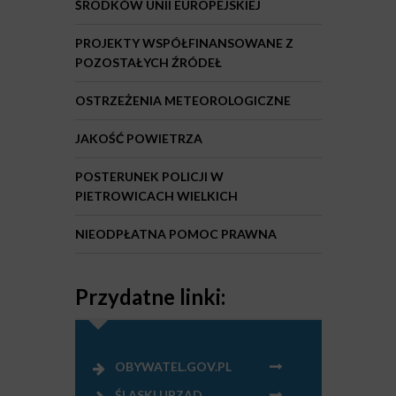
ŚRODKÓW UNII EUROPEJSKIEJ
PROJEKTY WSPÓŁFINANSOWANE Z
POZOSTAŁYCH ŹRÓDEŁ
OSTRZEŻENIA METEOROLOGICZNE
JAKOŚĆ POWIETRZA
POSTERUNEK POLICJI W
PIETROWICACH WIELKICH
NIEODPŁATNA POMOC PRAWNA
Przydatne linki:
OBYWATEL.GOV.PL
ŚLĄSKI URZĄD