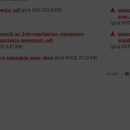
wala-.pdf
(plik PDF, 323,13 KB)
zalac
prac-
(plik ODT
acznik-nr-3-do-regulaminu--zgloszenie-
zalac
onczenia-inwestycji-.odt
wspol
DT, 5,27 KB)
(plik ODT,
y-regulamin-pone-.docx
(plik DOCX, 37,22 KB)
:
POLEĆ: