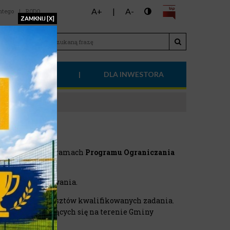
A+
|
A-
ntego
|
RODO
ZAMKNIJ [X]
LA MIESZKAŃCA
DLA INWESTORA
dofinansowanie w ramach
Programu Ograniczania
odzinach urzędowania.
więcej niż 40% kosztów kwalifikowanych zadania.
kalnych znajdujących się na terenie Gminy