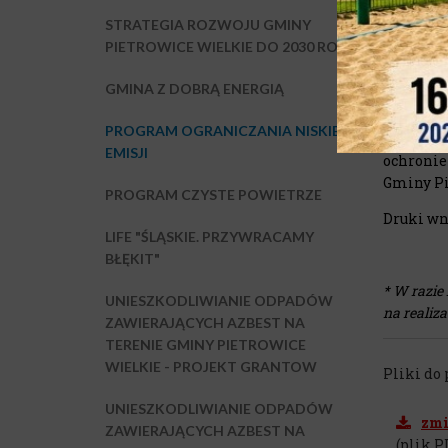
Inwestyc
STRATEGIA ROZWOJU GMINY
ogłoszen
PIETROWICE WIELKIE DO 2030 ROKU
Lista uc
GMINA Z DOBRĄ ENERGIĄ
współwłaś
PROGRAM OGRANICZANIA NISKIEJ
Dofinans
EMISJI
ochronie
Gminy Pi
PROGRAM CZYSTE POWIETRZE
Druki wn
LIFE "ŚLĄSKIE. PRZYWRACAMY
BŁĘKIT"
* W razie
UNIESZKODLIWIANIE ODPADÓW
na realiz
ZAWIERAJĄCYCH AZBEST NA
TERENIE GMINY PIETROWICE
WIELKIE - PROJEKT GRANTOW
Pliki do
UNIESZKODLIWIANIE ODPADÓW
zmi
ZAWIERAJĄCYCH AZBEST NA
(plik P